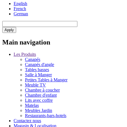
English
French
German
Main navigation
Les Produits
Canapés
Canapés d'angle
Tables basses
Salle à Manger
Petites Tables à Manger
Meuble TV
Chambre à coucher
Chambre d'enfant
Lits avec coffre
Matelas
Meubles Jardin
Restaurants-bars-hotels
Contactez nous
Magasin & Localisation