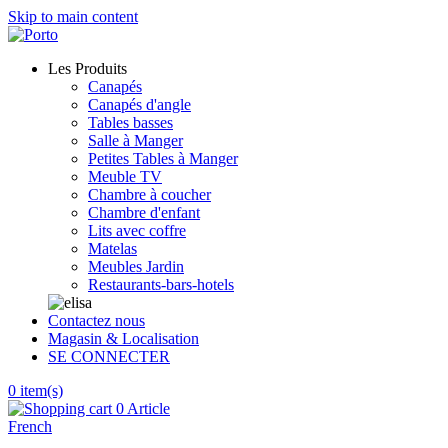
Skip to main content
Les Produits
Canapés
Canapés d'angle
Tables basses
Salle à Manger
Petites Tables à Manger
Meuble TV
Chambre à coucher
Chambre d'enfant
Lits avec coffre
Matelas
Meubles Jardin
Restaurants-bars-hotels
Contactez nous
Magasin & Localisation
SE CONNECTER
0
item(s)
0 Article
French