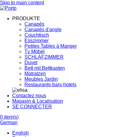
Skip to main content
PRODUKTE
Canapés
Canapés d'angle
Couchtisch
Esszimmer
Petites Tables à Manger
Tv Möbel
SCHLAFZIMMER
Duvet
Bett mit Bettkasten
Matratzen
Meubles Jardin
Restaurants-bars-hotels
Contactez nous
Magasin & Localisation
SE CONNECTER
0
item(s)
German
English