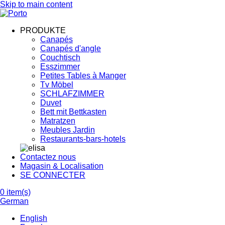
Skip to main content
PRODUKTE
Canapés
Canapés d'angle
Couchtisch
Esszimmer
Petites Tables à Manger
Tv Möbel
SCHLAFZIMMER
Duvet
Bett mit Bettkasten
Matratzen
Meubles Jardin
Restaurants-bars-hotels
Contactez nous
Magasin & Localisation
SE CONNECTER
0
item(s)
German
English